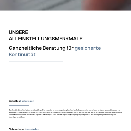
UNSERE
ALLEINSTELLUNGSMERKMALE
Ganzheitliche Beratung für
gesicherte
Kontinuität
Unser Fokus liegt auf der laufenden Betreuung von Stiftungen sowie der Umsetzung neuer Strukturen in enger Zusammenarbeit mit unserem etablierten
Partner, der Euro Treuhand AG. Dabei verbinden wir internationale Expertise mit einem klaren Verständnis für unternehmerische und familiäre
Vermögensfragen.
Geballtes
Fachwissen
Durch gebündeltes Fachwissen und langjährige Erfahrung sind wir in der Lage, komplexe Sachverhalte ganzheitlich zu erfassen und passgenaue Lösungen zu
entwickeln. Unsere Beratung orientiert sich nicht an Standards, sondern an den individuellen strukturellen, rechtlichen und wirtschaftlichen Anforderungen unserer
Mandanten. So verbinden wir fundierte Expertise mit einer präzisen Umsetzung, die langfristig tragfähige Ergebnisse und die langfristigen Bewahrung von
Vermögen ermöglicht.
Netzwerk aus
Spezialisten