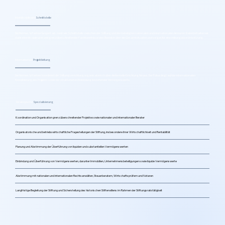
Interdisziplinäre
Schnittstelle
Die Hermes & Partner fungiert als zentrale Schnittstelle zwischen der Stiftung und den beteiligten nationalen und internationalen Akteuren. Dabei behalten wir
dank interdisziplinärer und grenzüberschreitender Fachkenntnisse den Überblick über die Gesamtsituation und sorgen für eine reibungslose Umsetzung.
Internationale
Projektleitung
Die Hermes & Partner koordiniert die Stiftungserrichtung organisatorisch über die formelle Errichtung hinaus. Der Fokus liegt auf der internationalen
Koordinierung des Projekts sowie der strukturierten Einbindung bestehender Vermögenswerte.
Strategische
Spezialisierung
Koordination und Organisation grenzüberschreitender Projekte sowie nationaler und internationaler Berater
Organisatorische und betriebswirtschaftliche Fragestellungen der Stiftung, insbesondere ihrer Wirtschaftlichkeit und Rentabilität
Planung und Abstimmung der Überführung von liquiden und substantiellen Vermögenswerten
Einbindung und Überführung von Vermögenswerten, darunter Immobilien, Unternehmensbeteiligungen sowie liquide Vermögenswerte
Abstimmung mit nationalen und internationalen Rechtsanwälten, Steuerberatern, Wirtschaftsprüfern und Notaren
Langfristige Begleitung der Stiftung und Sicherstellung des historischen Stifterwillens im Rahmen der Stiftungsratstätigkeit