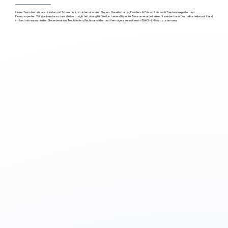
Unser Team besteht aus Juristen mit Schwerpunkt im internationalen Steuer-, Gesellschafts-, Familien- & Erbrecht als auch Treuhandexperten und
Finanzexperten. Wir glauben daran, dass die bestmögliche Lösung für Sie durch eine effiziente Zusammenarbeit erreicht werden kann. Deshalb arbeiten wir Hand
in Hand mit renommierten Steuerberatern, Treuhändern, Rechtsanwälten und Vermögensverwaltern im DACH-Li-Raum zusammen.