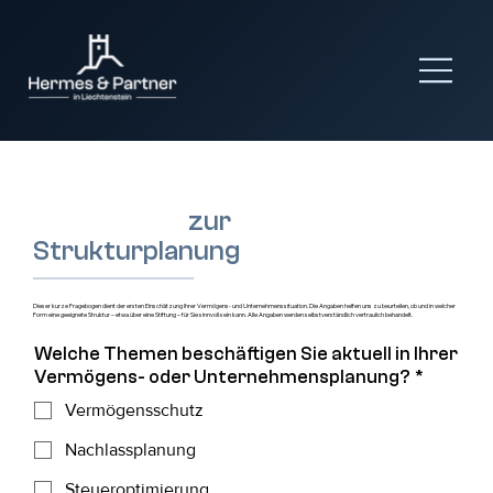
Fragebogen
zur
Strukturplanung
Dieser kurze Fragebogen dient der ersten Einschätzung Ihrer Vermögens- und Unternehmenssituation. Die Angaben helfen uns zu beurteilen, ob und in welcher
Form eine geeignete Struktur – etwa über eine Stiftung – für Sie sinnvoll sein kann. Alle Angaben werden selbstverständlich vertraulich behandelt.
Welche Themen beschäftigen Sie aktuell in Ihrer
Vermögens- oder Unternehmensplanung?
*
Vermögensschutz
Nachlassplanung
Steueroptimierung