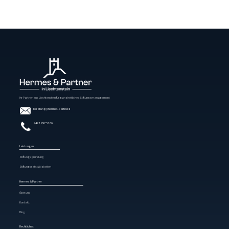
Ihr Partner aus Liechtenstein für ganzheitliches Stiftungsmanagement
beratung@hermes-partner.li
+423 797 55 66
Leistungen
Stiftungsgründung
Stiftungsratstätigkeiten
Hermes & Partner
Über uns
Kontakt
Blog
Rechtliches